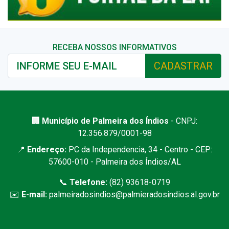
RECEBA NOSSOS INFORMATIVOS
CADASTRAR
🏢 Município de Palmeira dos Índios
- CNPJ:
12.356.879/0001-98
📍
Endereço:
PC da Independencia, 34 - Centro - CEP:
57600-010 - Palmeira dos Índios/AL
📞
Telefone:
(82) 93618-0719
✉️
E-mail:
palmeiradosindios@palmieradosindios.al.gov.br