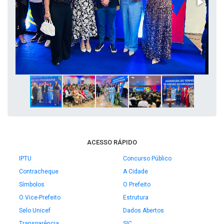
ACESSO RÁPIDO
IPTU
Concurso Público
Contracheque
A Cidade
Símbolos
O Prefeito
O Vice-Prefeito
Estrutura
Selo Unicef
Dados Abertos
Transparência
SIC