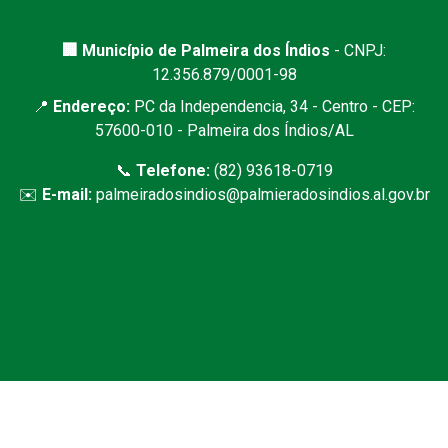
🏢 Município de Palmeira dos Índios
- CNPJ:
12.356.879/0001-98
📍
Endereço:
PC da Independencia, 34 - Centro - CEP:
57600-010 - Palmeira dos Índios/AL
📞
Telefone:
(82) 93618-0719
✉️
E-mail:
palmeiradosindios@palmieradosindios.al.gov.br