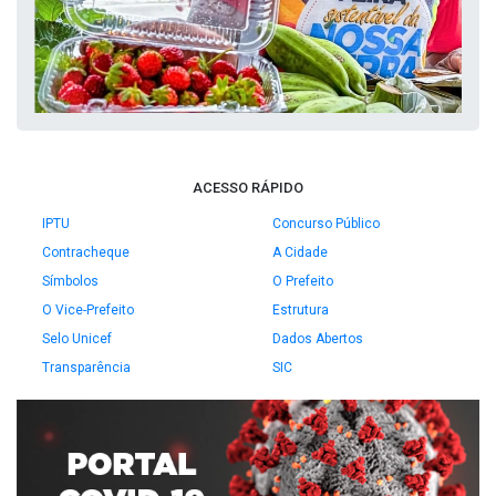
ACESSO RÁPIDO
IPTU
Concurso Público
Contracheque
A Cidade
Símbolos
O Prefeito
O Vice-Prefeito
Estrutura
Selo Unicef
Dados Abertos
Transparência
SIC