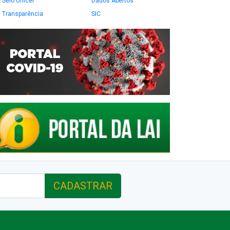
Selo Unicef
Dados Abertos
Transparência
SIC
CADASTRAR