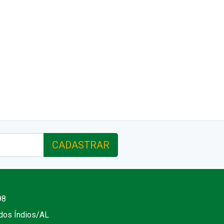
CADASTRAR
98
 dos Índios/AL