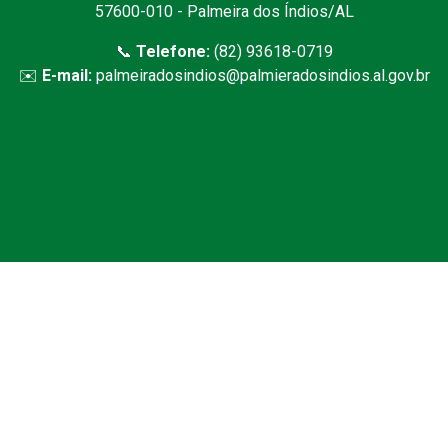
57600-010 - Palmeira dos Índios/AL
📞
Telefone:
(82) 93618-0719
✉️
E-mail:
palmeiradosindios@palmieradosindios.al.gov.br