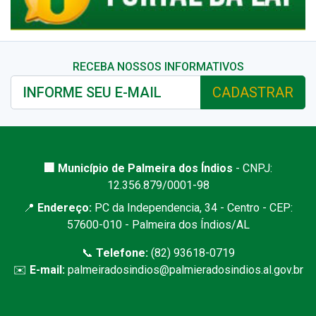
RECEBA NOSSOS INFORMATIVOS
CADASTRAR
🏢 Município de Palmeira dos Índios
- CNPJ:
12.356.879/0001-98
📍
Endereço:
PC da Independencia, 34 - Centro - CEP:
57600-010 - Palmeira dos Índios/AL
📞
Telefone:
(82) 93618-0719
✉️
E-mail:
palmeiradosindios@palmieradosindios.al.gov.br