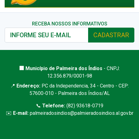
RECEBA NOSSOS INFORMATIVOS
CADASTRAR
🏢 Município de Palmeira dos Índios
- CNPJ:
12.356.879/0001-98
📍
Endereço:
PC da Independencia, 34 - Centro - CEP:
57600-010 - Palmeira dos Índios/AL
📞
Telefone:
(82) 93618-0719
✉️
E-mail:
palmeiradosindios@palmieradosindios.al.gov.br