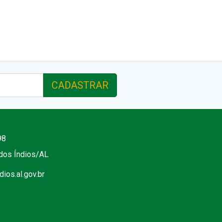
CADASTRAR
98
 dos Índios/AL
ios.al.gov.br