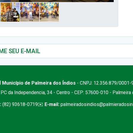
 Município de Palmeira dos Índios
- CNPJ: 12.356.879/0001-
PC da Independencia, 34 - Centro - CEP: 57600-010 - Palmeira
:
(82) 93618-0719
✉️
E-mail:
palmeiradosindios@palmieradosind