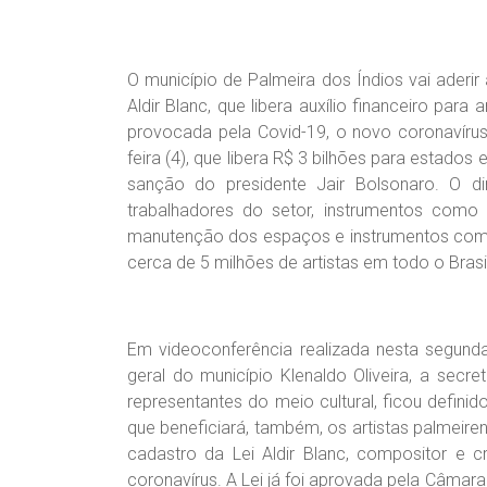
O município de Palmeira dos Índios vai aderi
Aldir Blanc, que libera auxílio financeiro para
provocada pela Covid-19, o novo coronavírus
feira (4), que libera R$ 3 bilhões para estados 
sanção do presidente Jair Bolsonaro. O d
trabalhadores do setor, instrumentos como 
manutenção dos espaços e instrumentos como 
cerca de 5 milhões de artistas em todo o Brasil
Em videoconferência realizada nesta segunda-
geral do município Klenaldo Oliveira, a secre
representantes do meio cultural, ficou defini
que beneficiará, também, os artistas palmeirens
cadastro da Lei Aldir Blanc, compositor e 
coronavírus. A Lei já foi aprovada pela Câma