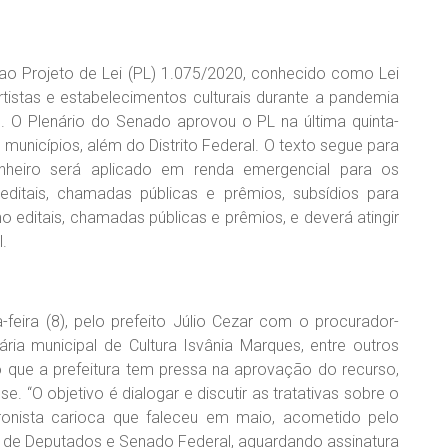
r ao Projeto de Lei (PL) 1.075/2020, conhecido como Lei
 artistas e estabelecimentos culturais durante a pandemia
. O Plenário do Senado aprovou o PL na última quinta-
e municípios, além do Distrito Federal. O texto segue para
inheiro será aplicado em renda emergencial para os
editais, chamadas públicas e prêmios, subsídios para
editais, chamadas públicas e prêmios, e deverá atingir
.
feira (8), pelo prefeito Júlio Cezar com o procurador-
tária municipal de Cultura Isvânia Marques, entre outros
do que a prefeitura tem pressa na aprovação do recurso,
e. “O objetivo é dialogar e discutir as tratativas sobre o
cronista carioca que faleceu em maio, acometido pelo
ra de Deputados e Senado Federal, aguardando assinatura