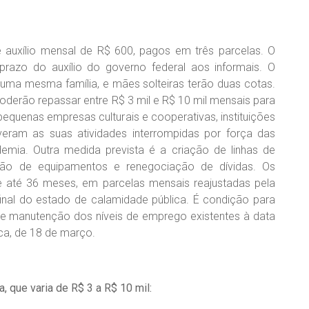
e auxílio mensal de R$ 600, pagos em três parcelas. O
razo do auxílio do governo federal aos informais. O
 uma mesma família, e mães solteiras terão duas cotas.
derão repassar entre R$ 3 mil e R$ 10 mil mensais para
 pequenas empresas culturais e cooperativas, instituições
iveram as suas atividades interrompidas por força das
emia. Outra medida prevista é a criação de linhas de
ição de equipamentos e renegociação de dívidas. Os
 até 36 meses, em parcelas mensais reajustadas pela
 final do estado de calamidade pública. É condição para
e manutenção dos níveis de emprego existentes à data
ca, de 18 de março.
a, que varia de R$ 3 a R$ 10 mil: