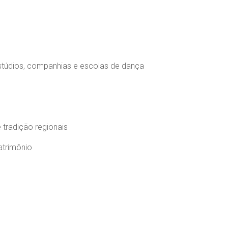
estúdios, companhias e escolas de dança
e tradição regionais
atrimônio
s