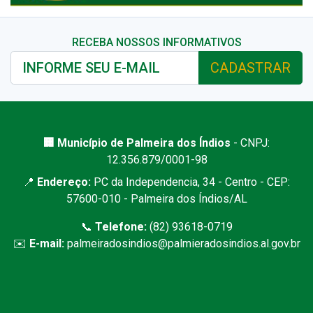
RECEBA NOSSOS INFORMATIVOS
CADASTRAR
🏢 Município de Palmeira dos Índios
- CNPJ:
12.356.879/0001-98
📍
Endereço:
PC da Independencia, 34 - Centro - CEP:
57600-010 - Palmeira dos Índios/AL
📞
Telefone:
(82) 93618-0719
✉️
E-mail:
palmeiradosindios@palmieradosindios.al.gov.br