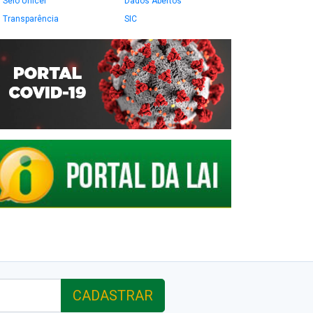
Selo Unicef
Dados Abertos
Transparência
SIC
CADASTRAR