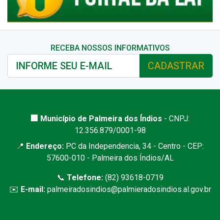
RECEBA NOSSOS INFORMATIVOS
CADASTRAR
🏢 Município de Palmeira dos Índios
- CNPJ:
12.356.879/0001-98
📍
Endereço:
PC da Independencia, 34 - Centro - CEP:
57600-010 - Palmeira dos Índios/AL
📞
Telefone:
(82) 93618-0719
✉️
E-mail:
palmeiradosindios@palmieradosindios.al.gov.br