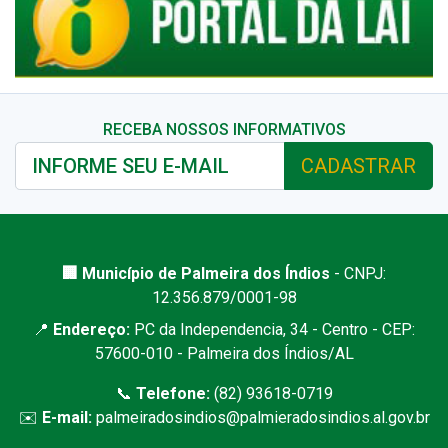
RECEBA NOSSOS INFORMATIVOS
CADASTRAR
🏢 Município de Palmeira dos Índios
- CNPJ:
12.356.879/0001-98
📍
Endereço:
PC da Independencia, 34 - Centro - CEP:
57600-010 - Palmeira dos Índios/AL
📞
Telefone:
(82) 93618-0719
✉️
E-mail:
palmeiradosindios@palmieradosindios.al.gov.br