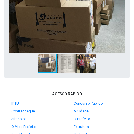
ACESSO RÁPIDO
IPTU
Concurso Público
Contracheque
A Cidade
Símbolos
O Prefeito
O Vice-Prefeito
Estrutura