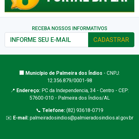
RECEBA NOSSOS INFORMATIVOS
CADASTRAR
🏢 Município de Palmeira dos Índios
- CNPJ:
12.356.879/0001-98
📍
Endereço:
PC da Independencia, 34 - Centro - CEP:
57600-010 - Palmeira dos Índios/AL
📞
Telefone:
(82) 93618-0719
✉️
E-mail:
palmeiradosindios@palmieradosindios.al.gov.br