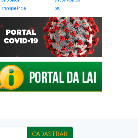
Selo Unicef
Dados Abertos
Transparência
SIC
CADASTRAR