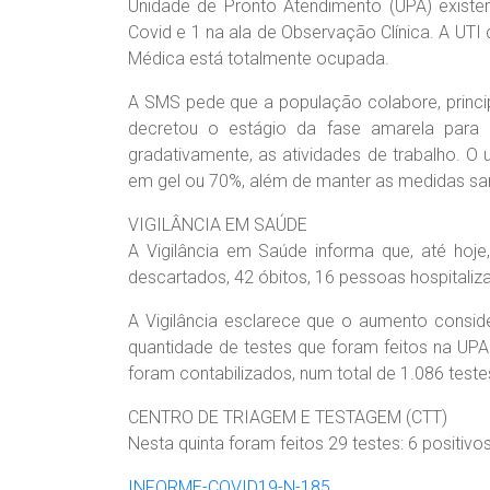
Unidade de Pronto Atendimento (UPA) existem
Covid e 1 na ala de Observação Clínica. A UTI d
Médica está totalmente ocupada.
A SMS pede que a população colabore, prin
decretou o estágio da fase amarela para
gradativamente, as atividades de trabalho. O
em gel ou 70%, além de manter as medidas san
VIGILÂNCIA EM SAÚDE
A Vigilância em Saúde informa que, até hoj
descartados, 42 óbitos, 16 pessoas hospitaliza
A Vigilância esclarece que o aumento consid
quantidade de testes que foram feitos na UPA
foram contabilizados, num total de 1.086 teste
CENTRO DE TRIAGEM E TESTAGEM (CTT)
Nesta quinta foram feitos 29 testes: 6 positivo
INFORME-COVID19-N-185