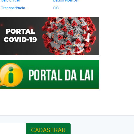
Selo Unicef
Dados Abertos
Transparência
SIC
CADASTRAR