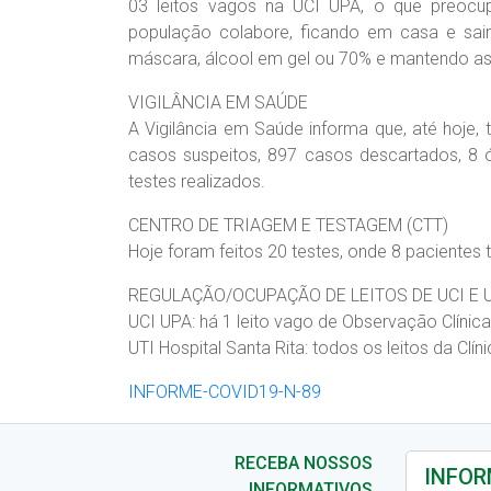
03 leitos vagos na UCI UPA, o que preocu
população colabore, ficando em casa e sai
máscara, álcool em gel ou 70% e mantendo as 
VIGILÂNCIA EM SAÚDE
A Vigilância em Saúde informa que, até hoje
casos suspeitos, 897 casos descartados, 8 ó
testes realizados.
CENTRO DE TRIAGEM E TESTAGEM (CTT)
Hoje foram feitos 20 testes, onde 8 pacientes 
REGULAÇÃO/OCUPAÇÃO DE LEITOS DE UCI E 
UCI UPA: há 1 leito vago de Observação Clínica
UTI Hospital Santa Rita: todos os leitos da Clí
INFORME-COVID19-N-89
RECEBA NOSSOS
INFORMATIVOS