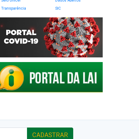
Selo Unicef
Dados Abertos
Transparência
SIC
CADASTRAR