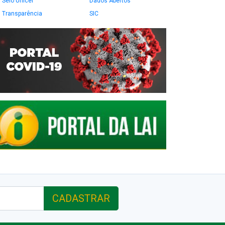
Selo Unicef
Dados Abertos
Transparência
SIC
CADASTRAR