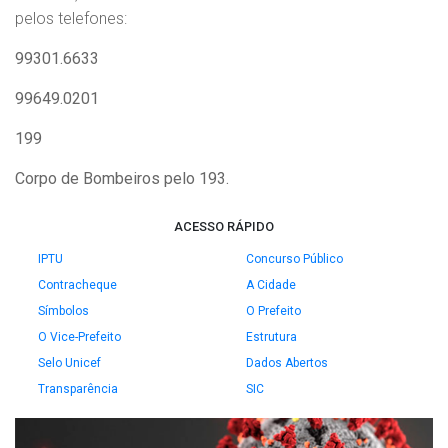
pelos telefones:
99301.6633
99649.0201
199
Corpo de Bombeiros pelo 193.
ACESSO RÁPIDO
IPTU
Concurso Público
Contracheque
A Cidade
Símbolos
O Prefeito
O Vice-Prefeito
Estrutura
Selo Unicef
Dados Abertos
Transparência
SIC