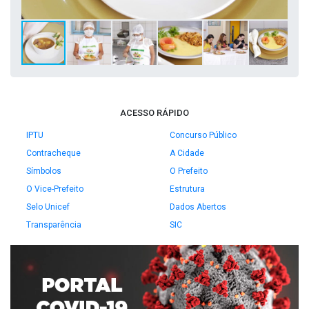
ACESSO RÁPIDO
IPTU
Concurso Público
Contracheque
A Cidade
Símbolos
O Prefeito
O Vice-Prefeito
Estrutura
Selo Unicef
Dados Abertos
Transparência
SIC