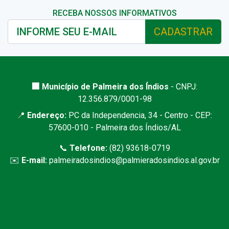
RECEBA NOSSOS INFORMATIVOS
CADASTRAR
🏢 Município de Palmeira dos Índios
- CNPJ:
12.356.879/0001-98
📍
Endereço:
PC da Independencia, 34 - Centro - CEP:
57600-010 - Palmeira dos Índios/AL
📞
Telefone:
(82) 93618-0719
✉️
E-mail:
palmeiradosindios@palmieradosindios.al.gov.br