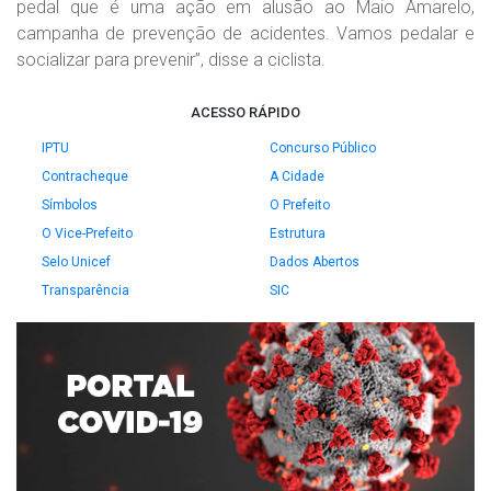
pedal que é uma ação em alusão ao Maio Amarelo,
campanha de prevenção de acidentes. Vamos pedalar e
socializar para prevenir”, disse a ciclista.
ACESSO RÁPIDO
IPTU
Concurso Público
Contracheque
A Cidade
Símbolos
O Prefeito
O Vice-Prefeito
Estrutura
Selo Unicef
Dados Abertos
Transparência
SIC