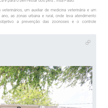
a e para o bem-estar dos pets”, frisa Paulo.
eterinários, um auxiliar de medicina veterinária e um
o ano, as zonas urbana e rural, onde leva atendimento
al objetivo a prevenção das zoonoses e o controle