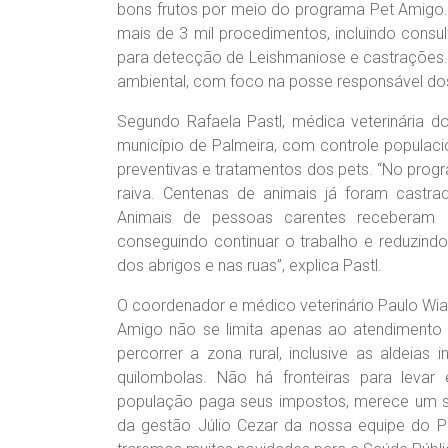
bons frutos por meio do programa Pet Amigo. 
mais de 3 mil procedimentos, incluindo consul
para detecção de Leishmaniose e castrações
ambiental, com foco na posse responsável do
Segundo Rafaela Pastl, médica veterinária 
município de Palmeira, com controle populac
preventivas e tratamentos dos pets. “No prog
raiva. Centenas de animais já foram castra
Animais de pessoas carentes receberam a
conseguindo continuar o trabalho e reduzind
dos abrigos e nas ruas”, explica Pastl.
O coordenador e médico veterinário Paulo Wian
Amigo não se limita apenas ao atendimento 
percorrer a zona rural, inclusive as aldeia
quilombolas. Não há fronteiras para levar
população paga seus impostos, merece um se
da gestão Júlio Cezar da nossa equipe do 