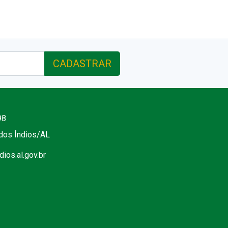
CADASTRAR
98
 dos Índios/AL
ios.al.gov.br