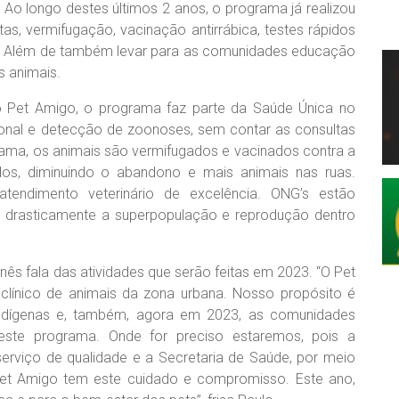
Ao longo destes últimos 2 anos, o programa já realizou
tas, vermifugação, vacinação antirrábica, testes rápidos
. Além de também levar para as comunidades educação
s animais.
do Pet Amigo, o programa faz parte da Saúde Única no
ional e detecção de zoonoses, sem contar as consultas
rama, os animais são vermifugados e vacinados contra a
dos, diminuindo o abandono e mais animais nas ruas.
tendimento veterinário de excelência. ONG’s estão
o drasticamente a superpopulação e reprodução dentro
ês fala das atividades que serão feitas em 2023. “O Pet
clínico de animais da zona urbana. Nosso propósito é
s indígenas e, também, agora em 2023, as comunidades
 este programa. Onde for preciso estaremos, pois a
rviço de qualidade e a Secretaria de Saúde, por meio
Pet Amigo tem este cuidado e compromisso. Este ano,