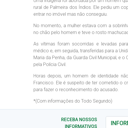
Uma indígena foi abordada por um homem quan
rural de Palmeira dos Índios. Ele pediu um c
entrar no imóvel mas não conseguiu.
No momento, a mulher estava com a sobrinha
no chão pelo homem e teve o rosto machucado. 
As vítimas foram socorridas e levadas par
médico e, em seguida, transferidas para a Uni
Maria da Penha, da Guarda Civil Municipal, e 
pela Polícia Civil.
Horas depois, um homem de identidade não re
Francisco. Ele é suspeito de ter cometido o c
para fazer o reconhecimento do acusado.
*(Com informações do Todo Segundo)
RECEBA NOSSOS
INFORMATIVOS