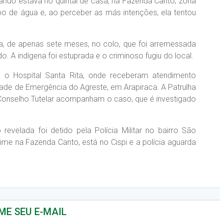
do estava no quintal de casa, na Fazenda Canto, zona
opo de água e, ao perceber as más intenções, ela tentou
, de apenas sete meses, no colo, que foi arremessada
A indígena foi estuprada e o criminoso fugiu do local.
a o Hospital Santa Rita, onde receberam atendimento
dade de Emergência do Agreste, em Arapiraca. A Patrulha
o Conselho Tutelar acompanham o caso, que é investigado
velada foi detido pela Polícia Militar no bairro São
rime na Fazenda Canto, está no Cispi e a polícia aguarda