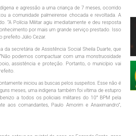
dígena e agressão a uma criança de 7 meses, ocorrido
ixou a comunidade palmeirense chocada e revoltada. A
do. “A Polícia Militar agiu imediatamente e deu resposta
onhecimento por mais um grande serviço prestado. Isso
prefeito Júlio Cezar.
a da secretária de Assistência Social Sheila Duarte, que
s. “Não podemos compactuar com uma monstruosidade
oio, assistência e proteção. Portanto, o município vai
efeito.
prontamente iniciou as buscas pelos suspeitos. Esse não é
lguns meses, uma indigena também foi vítima de estupro
enizo a todos os policiais militares do 10° BPM pela
ente aos comandantes, Paulo Amorim e Anaximandro”,