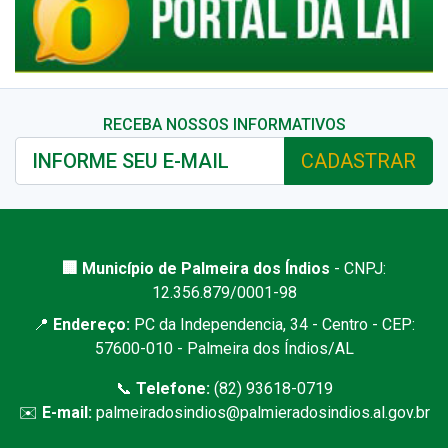
RECEBA NOSSOS INFORMATIVOS
CADASTRAR
🏢 Município de Palmeira dos Índios
- CNPJ:
12.356.879/0001-98
📍
Endereço:
PC da Independencia, 34 - Centro - CEP:
57600-010 - Palmeira dos Índios/AL
📞
Telefone:
(82) 93618-0719
✉️
E-mail:
palmeiradosindios@palmieradosindios.al.gov.br