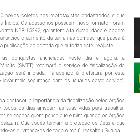
u 400 novos coletes aos mototaxistas cadastrados e que
s Índios. Os acessórios possuem novo formato, foram
Norma NBR 15292, garantem alta durabilidade e podem
 anunciou o aumento da tarifa nas corridas, que passará
a publicação da portaria que autoriza este reajuste.
 as conquistas anunciadas neste dia e, agora, a
Trânsito (SMTT) retomará o serviço de fiscalização da
zação será iniciada. Parabenizo à prefeitura por esta
s e levar mais segurança para os usuários deste serviço”,
uba destacou a importância da fiscalização pelos órgãos
 todos os dias arriscam as suas vidas para trabalhar.
lizar, se engana quem pensa que é ruim quando os órgãos
iscalizam. Que vocês tenham a proteção de Deus e que
do-os e livrando-os de todo o mau”, ressaltou Guruba.