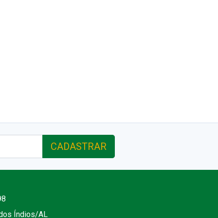
CADASTRAR
98
 dos Índios/AL