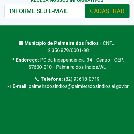
RECEBA NOSSOS INFORMATIVOS
CADASTRAR
🏢 Município de Palmeira dos Índios
- CNPJ:
12.356.879/0001-98
📍
Endereço:
PC da Independencia, 34 - Centro - CEP:
57600-010 - Palmeira dos Índios/AL
📞
Telefone:
(82) 93618-0719
✉️
E-mail:
palmeiradosindios@palmieradosindios.al.gov.br