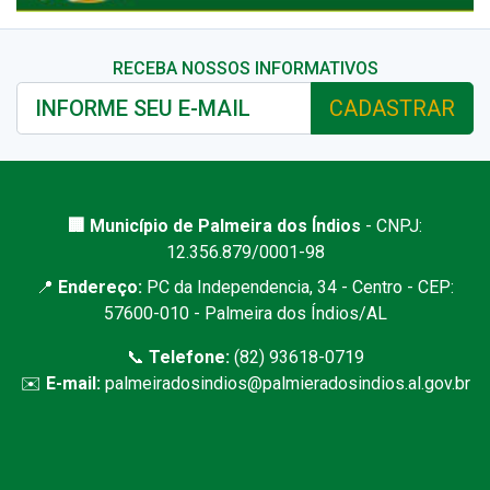
RECEBA NOSSOS INFORMATIVOS
CADASTRAR
🏢 Município de Palmeira dos Índios
- CNPJ:
12.356.879/0001-98
📍
Endereço:
PC da Independencia, 34 - Centro - CEP:
57600-010 - Palmeira dos Índios/AL
📞
Telefone:
(82) 93618-0719
✉️
E-mail:
palmeiradosindios@palmieradosindios.al.gov.br