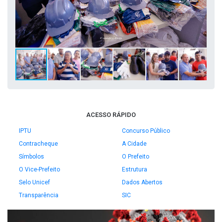
ACESSO RÁPIDO
IPTU
Concurso Público
Contracheque
A Cidade
Símbolos
O Prefeito
O Vice-Prefeito
Estrutura
Selo Unicef
Dados Abertos
Transparência
SIC