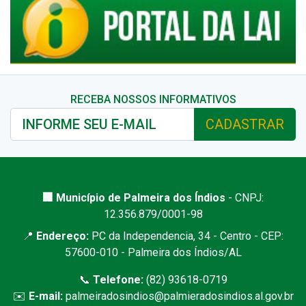
RECEBA NOSSOS INFORMATIVOS
CADASTRAR
🏢 Município de Palmeira dos Índios
- CNPJ:
12.356.879/0001-98
📍
Endereço:
PC da Independencia, 34 - Centro - CEP:
57600-010 - Palmeira dos Índios/AL
📞
Telefone:
(82) 93618-0719
✉️
E-mail:
palmeiradosindios@palmieradosindios.al.gov.br