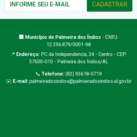
CADASTRAR
🏢 Município de Palmeira dos Índios
- CNPJ:
12.356.879/0001-98
📍
Endereço:
PC da Independencia, 34 - Centro - CEP:
57600-010 - Palmeira dos Índios/AL
📞
Telefone:
(82) 93618-0719
✉️
E-mail:
palmeiradosindios@palmieradosindios.al.gov.br