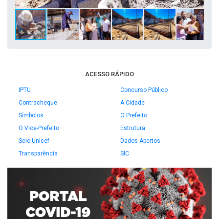
ACESSO RÁPIDO
IPTU
Concurso Público
Contracheque
A Cidade
Símbolos
O Prefeito
O Vice-Prefeito
Estrutura
Selo Unicef
Dados Abertos
Transparência
SIC