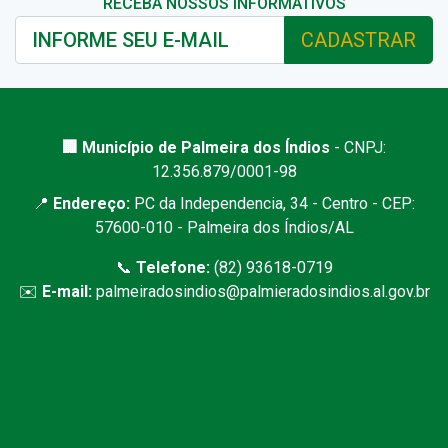
RECEBA NOSSOS INFORMATIVOS
CADASTRAR
🏢 Município de Palmeira dos Índios
- CNPJ:
12.356.879/0001-98
📍
Endereço:
PC da Independencia, 34 - Centro - CEP:
57600-010 - Palmeira dos Índios/AL
📞
Telefone:
(82) 93618-0719
✉️
E-mail:
palmeiradosindios@palmieradosindios.al.gov.br