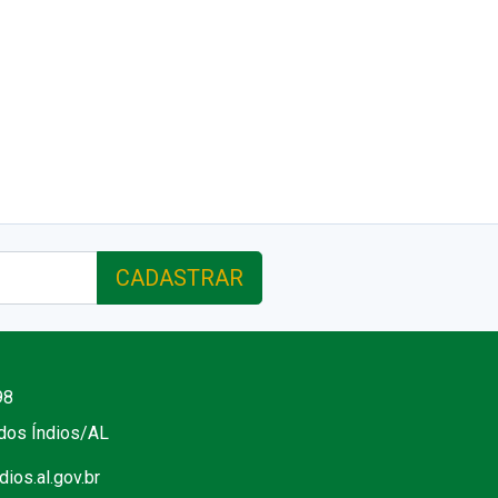
CADASTRAR
98
 dos Índios/AL
ios.al.gov.br