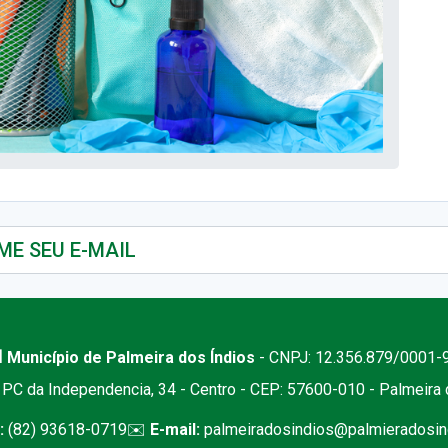
 Município de Palmeira dos Índios
- CNPJ: 12.356.879/0001-
PC da Independencia, 34 - Centro - CEP: 57600-010 - Palmeira
:
(82) 93618-0719
✉️
E-mail:
palmeiradosindios@palmieradosind