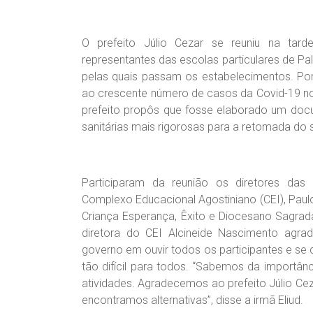
O prefeito Júlio Cezar se reuniu na tarde
representantes das escolas particulares de Pal
pelas quais passam os estabelecimentos. Po
ao crescente número de casos da Covid-19 no 
prefeito propôs que fosse elaborado um doc
sanitárias mais rigorosas para a retomada do s
Participaram da reunião os diretores das 
Complexo Educacional Agostiniano (CEI), Paulo 
Criança Esperança, Êxito e Diocesano Sagrada
diretora do CEI Alcineide Nascimento agr
governo em ouvir todos os participantes e s
tão difícil para todos. “Sabemos da importâ
atividades. Agradecemos ao prefeito Júlio Cezar
encontramos alternativas”, disse a irmã Eliud.