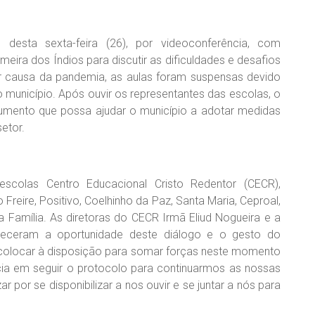
 desta sexta-feira (26), por videoconferência, com
meira dos Índios para discutir as dificuldades e desafios
r causa da pandemia, as aulas foram suspensas devido
município. Após ouvir os representantes das escolas, o
umento que possa ajudar o município a adotar medidas
etor.
escolas Centro Educacional Cristo Redentor (CECR),
Freire, Positivo, Coelhinho da Paz, Santa Maria, Ceproal,
 Família. As diretoras do CECR Irmã Eliud Nogueira e a
adeceram a oportunidade deste diálogo e o gesto do
e colocar à disposição para somar forças neste momento
ncia em seguir o protocolo para continuarmos as nossas
 por se disponibilizar a nos ouvir e se juntar a nós para