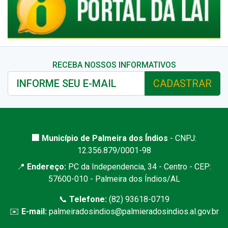
RECEBA NOSSOS INFORMATIVOS
CADASTRAR
🏢 Município de Palmeira dos Índios
- CNPJ:
12.356.879/0001-98
📍
Endereço:
PC da Independencia, 34 - Centro - CEP:
57600-010 - Palmeira dos Índios/AL
📞
Telefone:
(82) 93618-0719
✉️
E-mail:
palmeiradosindios@palmieradosindios.al.gov.br