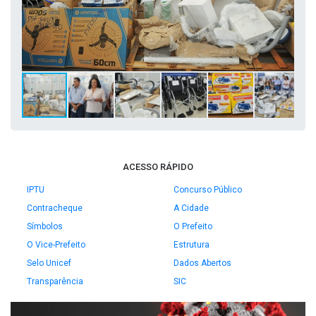
ACESSO RÁPIDO
IPTU
Concurso Público
Contracheque
A Cidade
Símbolos
O Prefeito
O Vice-Prefeito
Estrutura
Selo Unicef
Dados Abertos
Transparência
SIC