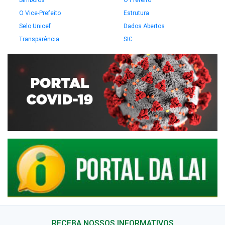
Símbolos
O Prefeito
O Vice-Prefeito
Estrutura
Selo Unicef
Dados Abertos
Transparência
SIC
RECEBA NOSSOS INFORMATIVOS