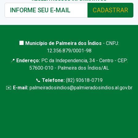
CADASTRAR
🏢 Município de Palmeira dos Índios
- CNPJ:
12.356.879/0001-98
📍
Endereço:
PC da Independencia, 34 - Centro - CEP:
57600-010 - Palmeira dos Índios/AL
📞
Telefone:
(82) 93618-0719
✉️
E-mail:
palmeiradosindios@palmieradosindios.al.gov.br