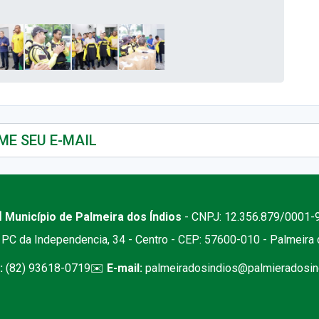
 Município de Palmeira dos Índios
- CNPJ: 12.356.879/0001-
PC da Independencia, 34 - Centro - CEP: 57600-010 - Palmeira
:
(82) 93618-0719
✉️
E-mail:
palmeiradosindios@palmieradosind