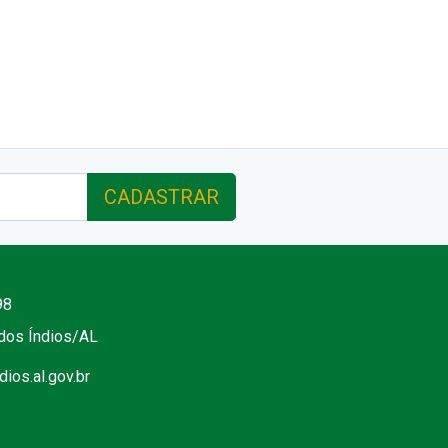
CADASTRAR
98
 dos Índios/AL
ios.al.gov.br