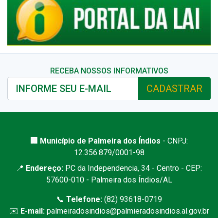
RECEBA NOSSOS INFORMATIVOS
CADASTRAR
🏢 Município de Palmeira dos Índios
- CNPJ:
12.356.879/0001-98
📍
Endereço:
PC da Independencia, 34 - Centro - CEP:
57600-010 - Palmeira dos Índios/AL
📞
Telefone:
(82) 93618-0719
✉️
E-mail:
palmeiradosindios@palmieradosindios.al.gov.br