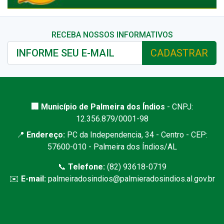
RECEBA NOSSOS INFORMATIVOS
CADASTRAR
🏢 Município de Palmeira dos Índios
- CNPJ:
12.356.879/0001-98
📍
Endereço:
PC da Independencia, 34 - Centro - CEP:
57600-010 - Palmeira dos Índios/AL
📞
Telefone:
(82) 93618-0719
✉️
E-mail:
palmeiradosindios@palmieradosindios.al.gov.br