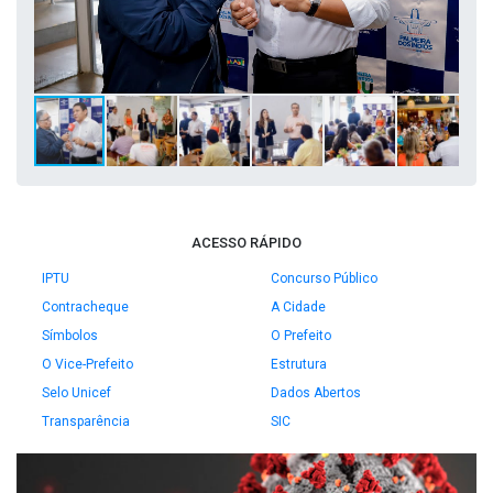
ACESSO RÁPIDO
IPTU
Concurso Público
Contracheque
A Cidade
Símbolos
O Prefeito
O Vice-Prefeito
Estrutura
Selo Unicef
Dados Abertos
Transparência
SIC