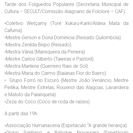
Tarde dos Folguedos Populares (Secretaria Municipal de
Cultura – SECULT/Comissão Alagoano de Folclore – CAF).
•​Coletivo Wetçamy (Toré Xukuru-Kariri/Aldeia Mata da
Cafurna).
•​Mestre Gerson e Dona Dominicia (Reisado Quilombola).
•​Mestra Zenilda Bispo (Reisado).
•​Mestra Vânia (Marisqueira da Peneira).
•​Mestre Carlos Gilberto (Taieiras e Pastoril).
•​Mestra Marilene (Guerreiro Raio de Sol).
•​Mestra Maria do Carmo (Baianas Flor do Bairro).
• ​ Grupo Forró no Escuro (Mestre João Venâncio, Mestre
Peitika, Mestre Estrelas, Rouxinol das Alagoas, Lavandeira
e Matuto da Palanqueta).
•​Zeza do Coco (Coco de roda de raízes).
A partir das 19h
•​Associação Humanacena (Espetáculo “A grande herança).
•​Grupo Sanhaço e Batuque Novaurara (Espetáculo