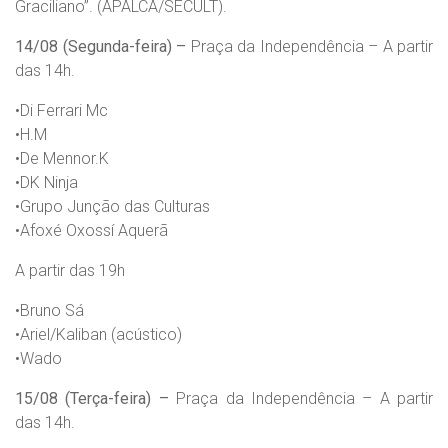
Graciliano”. (APALCA/SECULT).
14/08 (Segunda-feira) –
Praça da Independência – A partir
das 14h.
•​Di Ferrari Mc
•​H.M
•​De Mennor.K
•​DK Ninja
•​Grupo Junção das Culturas
•​Afoxé Oxossí Aquerã
A partir das 19h
•​Bruno Sá
•​Ariel/Kaliban (acústico)
•​Wado
15/08 (Terça-feira) –
Praça da Independência – A partir
das 14h.