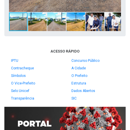
ACESSO RÁPIDO
IPTU
Concurso Público
Contracheque
A Cidade
Símbolos
O Prefeito
O Vice-Prefeito
Estrutura
Selo Unicef
Dados Abertos
Transparência
SIC