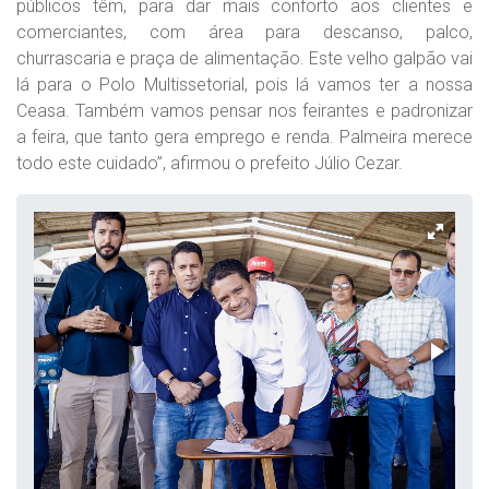
públicos têm, para dar mais conforto aos clientes e
comerciantes, com área para descanso, palco,
churrascaria e praça de alimentação. Este velho galpão vai
lá para o Polo Multissetorial, pois lá vamos ter a nossa
Ceasa. Também vamos pensar nos feirantes e padronizar
a feira, que tanto gera emprego e renda. Palmeira merece
todo este cuidado”, afirmou o prefeito Júlio Cezar.