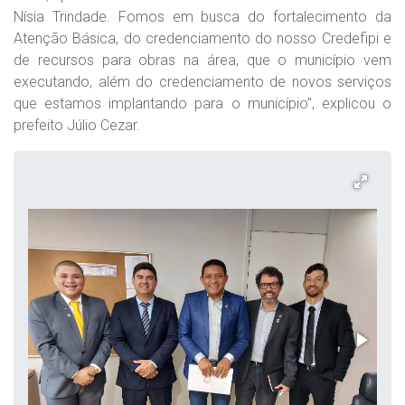
Nísia Trindade. Fomos em busca do fortalecimento da
Atenção Básica, do credenciamento do nosso Credefipi e
de recursos para obras na área, que o município vem
executando, além do credenciamento de novos serviços
que estamos implantando para o município”, explicou o
prefeito Júlio Cezar.