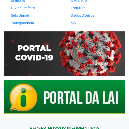
Símbolos
O Prefeito
O Vice-Prefeito
Estrutura
Selo Unicef
Dados Abertos
Transparência
SIC
RECEBA NOSSOS INFORMATIVOS