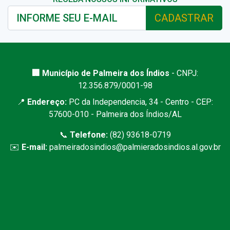
CADASTRAR
🏢 Município de Palmeira dos Índios
- CNPJ:
12.356.879/0001-98
📍
Endereço:
PC da Independencia, 34 - Centro - CEP:
57600-010 - Palmeira dos Índios/AL
📞
Telefone:
(82) 93618-0719
✉️
E-mail:
palmeiradosindios@palmieradosindios.al.gov.br